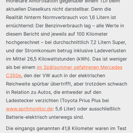
monetäre Amortisation gegenüber einem TDI beim
aktuellen Dieselkurs nicht darstellbar. Denn die
Realität hinterm Normverbrauch von 1,6 Litern ist
ernüchternd: Der Benzinverbrauch lag – alle Werte in
diesem Bericht sind jeweils auf 100 Kilometer
hochgerechnet – bei durchschnittlich 7,2 Litern Super,
und der Stromkonsum betrug inklusive Ladeverlusten
im Mittel 26,5 Kilowattstunden (kWh). Das ist weniger
als bei einem
im Spätsommer gefahrenen Mercedes
C350e
, den der VW auch in der elektrischen
Reichweite spürbar übertrifft, aber trotzdem schwach
in Relation zu Autos, die entweder auf den
Ladestecker verzichten (Toyota Prius Plus bei
www.spritmonitor.de
: 5,6 Liter) oder ausschließlich
Batterie-elektrisch unterwegs sind.
Die eingangs genannten 41,8 Kilometer waren im Test