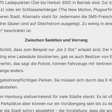
0 Ladepunkten (Ziel bis Herbst: 600) in Betrieb sind. Zur Id
tz) oder ein Schlüsselanhänger (The New Motion, Plugsurfin
eren Stadt. Alternativ steht für Jedermann die SMS-Freisc
drei Säulen sind auf Gleichstrom ausgelegt. Zu wenig in ei
“ beschränkt ist.
Zwischen Sanktion und Vorrang
Schild, dass zum Beispiel nur „bis 2 Std.“ erlaubt sind. De
ig eine Ladesäule blockierten, gab es auch Besitzer von 
mmerhin, das sagt die Polizei, können Fahrzeuge mit Verbr
lange anders.
 gebührenpflichtigen Parken. Sie müssen sich durch das E-
abstellen.
amburg stellvertretend für viele Städte steckt. Es ist offe
e Parkplätze aber können nur ein Vorübergang sein bis zu d
at die Stadt sofort abgelehnt – die Vorstellung, dass die 