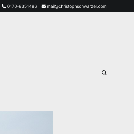
0170-8351486
mail@christophschwarzer.com