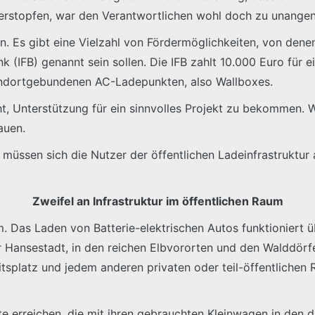
erstopfen, war den Verantwortlichen wohl doch zu unange
n. Es gibt eine Vielzahl von Fördermöglichkeiten, von denen
 (IFB) genannt sein sollen. Die IFB zahlt 10.000 Euro für e
andortgebundenen AC-Ladepunkten, also Wallboxes.
t, Unterstützung für ein sinnvolles Projekt zu bekommen. Wer 
auen.
 müssen sich die Nutzer der öffentlichen Ladeinfrastruktur
Zweifel an Infrastruktur im öffentlichen Raum
m. Das Laden von Batterie-elektrischen Autos funktioniert ü
r Hansestadt, in den reichen Elbvororten und den Walddörfe
tsplatz und jedem anderen privaten oder teil-öffentlichen 
te erreichen, die mit ihren gebrauchten Kleinwagen in den 