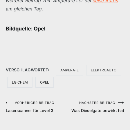
weiterer Beitrag zum Ampera-e lief bei
heise Autos
am gleichen Tag.
Bildquelle: Opel
VERSCHLAGWORTET:
AMPERA-E
ELEKTROAUTO
LG CHEM
OPEL
VORHERIGER BEITRAG
NÄCHSTER BEITRAG
Beitragsnavigation
Laserscanner für Level 3
Was Dieselgate bewirkt hat