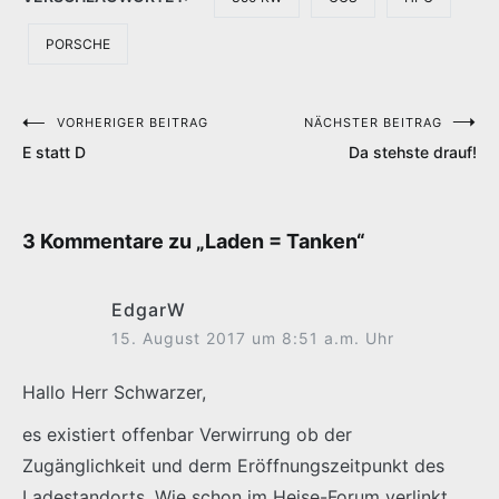
PORSCHE
VORHERIGER BEITRAG
NÄCHSTER BEITRAG
Beitragsnavigation
E statt D
Da stehste drauf!
3 Kommentare zu „
Laden = Tanken
“
EdgarW
15. August 2017 um 8:51 a.m. Uhr
Hallo Herr Schwarzer,
es existiert offenbar Verwirrung ob der
Zugänglichkeit und derm Eröffnungszeitpunkt des
Ladestandorts. Wie schon im Heise-Forum verlinkt,