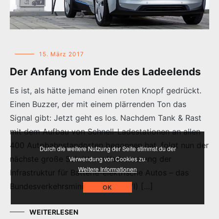
15. März 2017
Der Anfang vom Ende des Ladeelends
Es ist, als hätte jemand einen roten Knopf gedrückt.
Einen Buzzer, der mit einem plärrenden Ton das
Signal gibt: Jetzt geht es los. Nachdem Tank & Rast
mit dem Aufbau von Schnell-Ladestationen an allen
400 Autobahnstandorten begonnen hat, folgt nun der
Durch die weitere Nutzung der Seite stimmst du der
nächste große Schritt zur Verbesserung der
Verwendung von Cookies zu.
Weitere Informationen
Infrastruktur für Batterie-elektrische Autos – das
Bundesverkehrsministerium (BMVI) […]
OK
WEITERLESEN