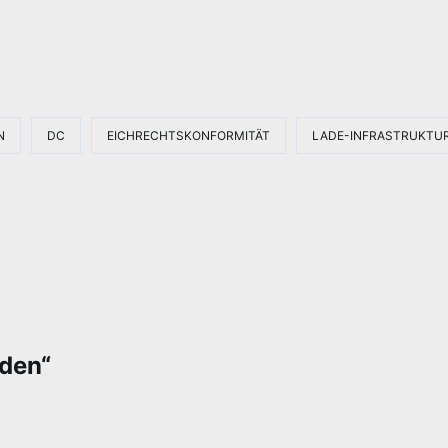
N
DC
EICHRECHTSKONFORMITÄT
LADE-INFRASTRUKTU
aden
“