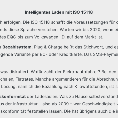
Intelligentes Laden mit ISO 15118
sch erfolgen. Die ISO 15118 schafft die Voraussetzungen für
ds diese Sprache verstehen. Warten wir bis 2020, wenn ein
es EQC bis zum Volkswagen I.D. auf dem Markt ist.
em
Bezahlsystem
. Plug & Charge heißt das Stichwort, und es
iegende Variante per EC- oder Kreditkarte. Das SMS-Paym
s
was
diskutiert: Wofür zahlt der Elektroautofahrer? Bei den t
uschalen, Flatrates. Manche argumentieren für die Abrechnun
e Lösung, nämlich die Bezahlung nach Kilowattstunden, ist s
skonformität
der Ladesäulen. Was zu Hause selbstverständli
s der Infrastruktur – also ab 2009 – war Geschwindigkeit wi
konformität feststellen lassen. Die hat übrigens auch die i