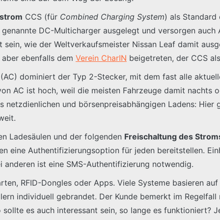
hstrom
CCS (für
Combined Charging System
) als Standard
so genannte DC-Multicharger ausgelegt und versorgen auc
 sein, wie der Weltverkaufsmeister Nissan Leaf damit ausge
t aber ebenfalls dem
Verein CharIN
beigetreten, der CCS al
(AC) dominiert der Typ 2-Stecker, mit dem fast alle aktuell
on AC ist hoch, weil die meisten Fahrzeuge damit nachts o
s netzdienlichen und börsenpreisabhängigen Ladens: Hier g
weit.
en Ladesäulen und der folgenden
Freischaltung des Strom
eine Authentifizierungsoption für jeden bereitstellen. Einhe
 anderen ist eine SMS-Authentifizierung notwendig.
Karten, RFID-Dongles oder Apps. Viele Systeme basieren au
ern individuell gebrandet. Der Kunde bemerkt im Regelfall 
 sollte es auch interessant sein, so lange es funktioniert