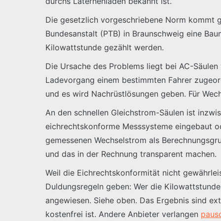
durchs Laternenladen bekannt ist.
Die gesetzlich vorgeschriebene Norm kommt ger
Bundesanstalt (PTB) in Braunschweig eine Baum
Kilowattstunde gezählt werden.
Die Ursache des Problems liegt bei AC-Säulen w
Ladevorgang einem bestimmten Fahrer zugeordn
und es wird Nachrüstlösungen geben. Für Wec
An den schnellen Gleichstrom-Säulen ist inzw
eichrechtskonforme Messsysteme eingebaut ode
gemessenen Wechselstrom als Berechnungsgrun
und das in der Rechnung transparent machen.
Weil die Eichrechtskonformität nicht gewährleis
Duldungsregeln geben: Wer die Kilowattstunden
angewiesen. Siehe oben. Das Ergebnis sind ex
kostenfrei ist. Andere Anbieter verlangen
pausc