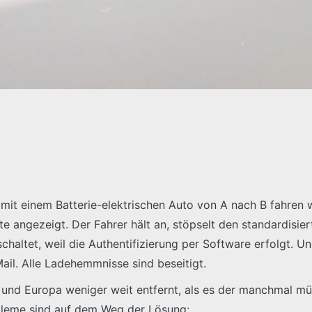
0 mit einem Batterie-elektrischen Auto von A nach B fahren
e angezeigt. Der Fahrer hält an, stöpselt den standardisiert
chaltet, weil die Authentifizierung per Software erfolgt. 
il. Alle Ladehemmnisse sind beseitigt.
und Europa weniger weit entfernt, als es der manchmal müh
robleme sind auf dem Weg der Lösung: