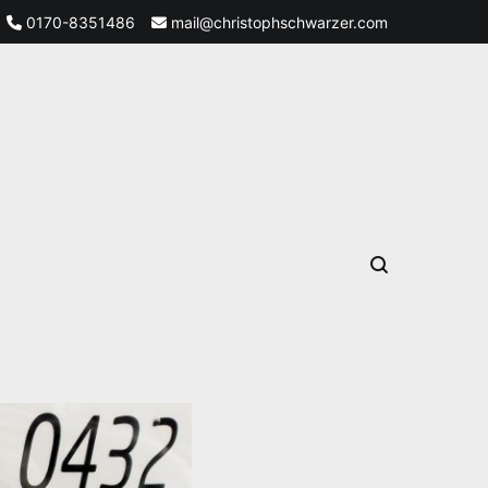
0170-8351486
mail@christophschwarzer.com