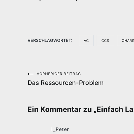
VERSCHLAGWORTET:
AC
CCS
CHARI
VORHERIGER BEITRAG
Beitragsnavigation
Das Ressourcen-Problem
Ein Kommentar zu „
Einfach L
i_Peter