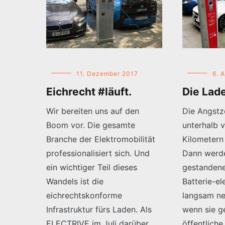
11. Dezember 2017
6. A
Eichrecht #läuft.
Die Lad
Wir bereiten uns auf den
Die Angstz
Boom vor. Die gesamte
unterhalb 
Branche der Elektromobilität
Kilometern
professionalisiert sich. Und
Dann werd
ein wichtiger Teil dieses
gestandene
Wandels ist die
Batterie-el
eichrechtskonforme
langsam ne
Infrastruktur fürs Laden. Als
wenn sie g
ELECTRIVE im Juli darüber
öffentliche