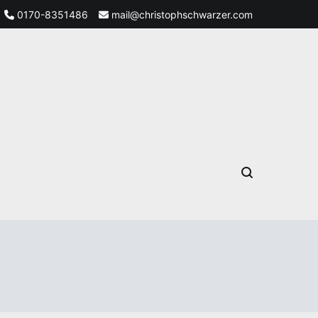
0170-8351486
mail@christophschwarzer.com