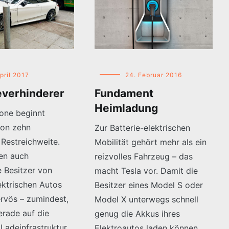
pril 2017
24. Februar 2016
everhinderer
Fundament
Heimladung
one beginnt
von zehn
Zur Batterie-elektrischen
 Restreichweite.
Mobilität gehört mehr als ein
en auch
reizvolles Fahrzeug – das
 Besitzer von
macht Tesla vor. Damit die
ektrischen Autos
Besitzer eines Model S oder
rvös – zumindest,
Model X unterwegs schnell
erade auf die
genug die Akkus ihres
 Ladeinfrastruktur
Elektroautos laden können,