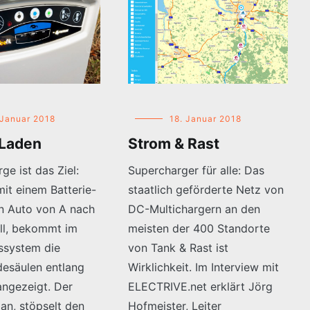
 Januar 2018
18. Januar 2018
 Laden
Strom & Rast
ge ist das Ziel:
Supercharger für alle: Das
it einem Batterie-
staatlich geförderte Netz von
en Auto von A nach
DC-Multichargern an den
ill, bekommt im
meisten der 400 Standorte
ssystem die
von Tank & Rast ist
desäulen entlang
Wirklichkeit. Im Interview mit
angezeigt. Der
ELECTRIVE.net erklärt Jörg
 an, stöpselt den
Hofmeister, Leiter