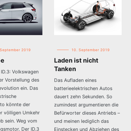
 September 2019
10. September 2019
ee
Laden ist nicht
Tanken
, ID.3: Volkswagen
der Vorstellung des
Das Aufladen eines
evolution ein. Das
batterieelektrischen Autos
ktrische
dauert zehn Sekunden. So
to könnte der
zumindest argumentieren die
er völligen Umkehr
Befürworter dieses Antriebs –
eb sein. Weg vom
und meinen lediglich das
gsmotor. Der ID.3
Einstecken und Abziehen des