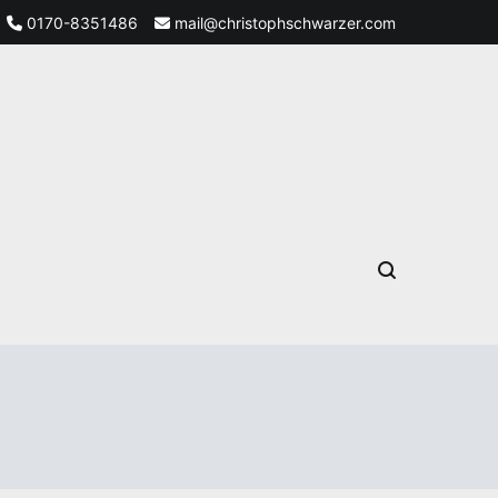
0170-8351486
mail@christophschwarzer.com