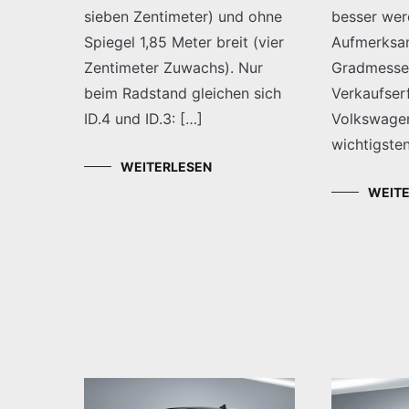
sieben Zentimeter) und ohne
besser we
Spiegel 1,85 Meter breit (vier
Aufmerksam
Zentimeter Zuwachs). Nur
Gradmesser
beim Radstand gleichen sich
Verkaufserf
ID.4 und ID.3: […]
Volkswagen
wichtigste
WEITERLESEN
WEIT