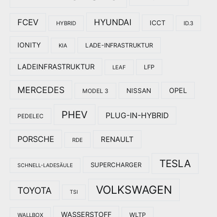
HYUNDAI
FCEV
ICCT
HYBRID
ID.3
IONITY
LADE-INFRASTRUKTUR
KIA
LADEINFRASTRUKTUR
LFP
LEAF
MERCEDES
OPEL
NISSAN
MODEL 3
PHEV
PLUG-IN-HYBRID
PEDELEC
PORSCHE
RENAULT
RDE
TESLA
SUPERCHARGER
SCHNELL-LADESÄULE
VOLKSWAGEN
TOYOTA
TSI
WASSERSTOFF
WLTP
WALLBOX