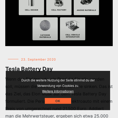
23. September 2020
Tesla Battery Day
Wenn das Elektroauto ein Produkt für alle werden
Durch die weitere Nutzung der Seite stimmst du der
Verwendung von Cookies zu.
soll, müssen die Kosten für die Batterie sinken. Das ist
Weitere Informationen
das Ziel, das Elon Musk auf dem Tesla Battery Day
formuliert. Die Perspektive: Ein Elektroauto mit einem
OK
Preis von umgerechnet rund 21.500 Euro. Addiert
man die Mehrwertsteuer, ergeben sich etwa 25.000