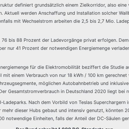
truktur definiert grundsätzlich einem Zielkorridor, also eine
. Aktuell werden Anschaffung und Installation solcher Wal
enfalls mit Wechselstrom arbeiten die 2,5 bis 2,7 Mio. Lad
 76 bis 88 Prozent der Ladevorgänge privat erfolgen. Dem
ber nur 41 Prozent der notwendigen Energiemenge verladen
ergiemenge für die Elektromobilität beziffert die Studie 
eil mit einem Verbrauch von nur 18 kWh / 100 km gerechnet 
Fahrzeugsegmente, möglichen Autobahnbetrieb und inklusive
 Der Gesamtstromverbrauch in Deutschland 2020 liegt bei 
-Ladeparks. Nach dem Vorbild von Teslas Superchargern 
r mehr dieser Hubs gebaut und intensiv genutzt, könnten 
0 notwendige Einheiten, falls der Anteil der DC-Säulen ger