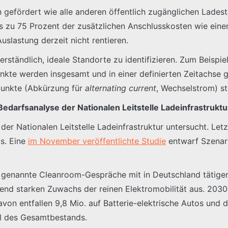
h gefördert wie alle anderen öffentlich zugänglichen Lades
is zu 75 Prozent der zusätzlichen Anschlusskosten wie ein
uslastung derzeit nicht rentieren.
rständlich, ideale Standorte zu identifizieren. Zum Beispi
nkte werden insgesamt und in einer definierten Zeitachse
punkte (Abkürzung für
alternating current
, Wechselstrom) s
Bedarfsanalyse der Nationalen Leitstelle Ladeinfrastruktu
der Nationalen Leitstelle Ladeinfrastruktur untersucht. Letzt
ms. Eine
im November veröffentlichte Studie
entwarf Szenari
o genannte Cleanroom-Gespräche mit in Deutschland tätigen
hend starken Zuwachs der reinen Elektromobilität aus. 203
avon entfallen 9,8 Mio. auf Batterie-elektrische Autos und
tel des Gesamtbestands.