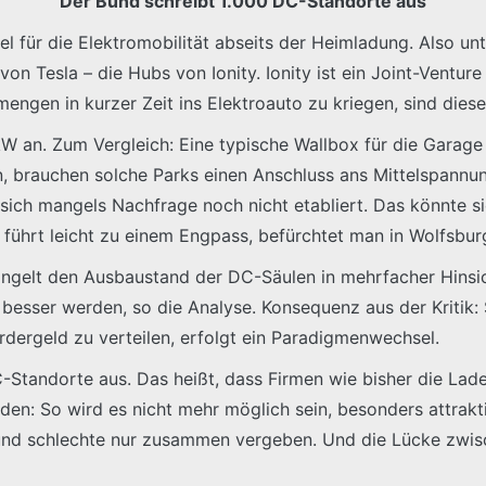
Der Bund schreibt 1.000 DC-Standorte aus
el für die Elektromobilität abseits der Heimladung. Also 
on Tesla – die Hubs von Ionity. Ionity ist ein Joint-Ventu
mengen in kurzer Zeit ins Elektroauto zu kriegen, sind dies
kW an. Zum Vergleich: Eine typische Wallbox für die Garage
en, brauchen solche Parks einen Anschluss ans Mittelspannu
t sich mangels Nachfrage noch nicht etabliert. Das könnte si
ührt leicht zu einem Engpass, befürchtet man in Wolfsbur
ängelt den Ausbaustand der DC-Säulen in mehrfacher Hinsich
s besser werden, so die Analyse. Konsequenz aus der Kritik
dergeld zu verteilen, erfolgt ein Paradigmenwechsel.
Standorte aus. Das heißt, dass Firmen wie bisher die Lade
en: So wird es nicht mehr möglich sein, besonders attrakt
 und schlechte nur zusammen vergeben. Und die Lücke zwi