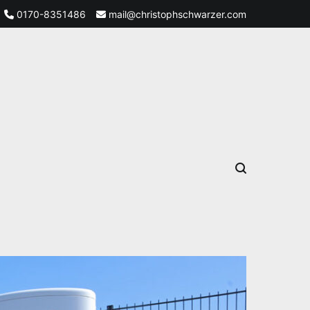
0170-8351486
mail@christophschwarzer.com