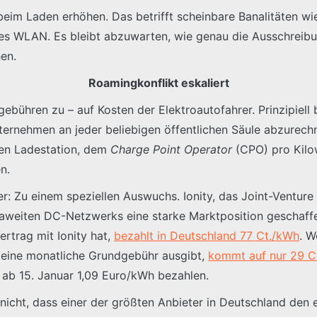
t beim Laden erhöhen. Das betrifft scheinbare Banalitäten 
freies WLAN. Es bleibt abzuwarten, wie genau die Ausschre
en.
Roamingkonflikt eskaliert
ebühren zu – auf Kosten der Elektroautofahrer. Prinzipiell
ternehmen an jeder beliebigen öffentlichen Säule abzurec
ten Ladestation, dem
Charge Point Operator
(CPO) pro Kilow
n.
: Zu einem speziellen Auswuchs. Ionity, das Joint-Ventur
aweiten DC-Netzwerks eine starke Marktposition geschaffe
rtrag mit Ionity hat,
bezahlt in Deutschland 77 Ct./kWh
. W
d eine monatliche Grundgebühr ausgibt,
kommt auf nur 29 C
 ab 15. Januar 1,09 Euro/kWh bezahlen.
nicht, dass einer der größten Anbieter in Deutschland den e