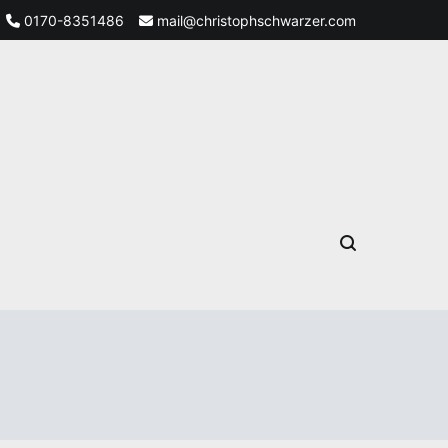
0170-8351486
mail@christophschwarzer.com