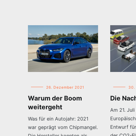
26. Dezember 2021
30.
Warum der Boom
Die Nac
weitergeht
Am 21. Juli
Europäisch
Was für ein Autojahr: 2021
Entwurf fü
war geprägt vom Chipmangel.
der CO2-Fl
Die Hersteller konnten als