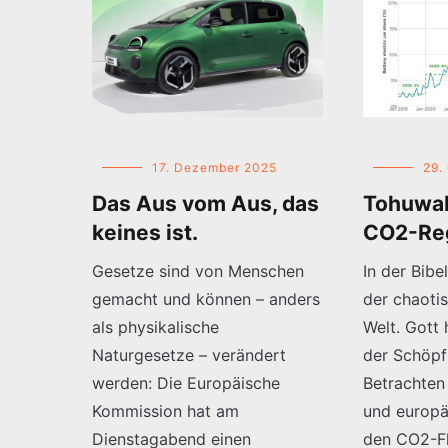
17. Dezember 2025
29.
Das Aus vom Aus, das
Tohuwab
keines ist.
CO2-Reg
Gesetze sind von Menschen
In der Bib
gemacht und können – anders
der chaoti
als physikalische
Welt. Gott
Naturgesetze – verändert
der Schöpf
werden: Die Europäische
Betrachten
Kommission hat am
und europä
Dienstagabend einen
den CO2-Fl