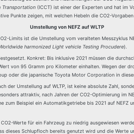
n Transportation
(ICCT) ist einer der Experten und hat im V
ative Punkte zeigen, mit welchen Hebeln die CO2-Vorgabe
Umstellung von NEFZ auf WLTP
 CO2-Limits ist die Umstellung vom veralteten Messzyklus 
Worldwide harmonized Light vehicle Testing Procudere
).
estgesetzt. Konkret: Bis inklusive 2021 müssen die durchsc
 Wert von 95 Gramm pro Kilometer einhalten. Wegen der dr
p oder die japanische Toyota Motor Corporation in dieser 
ch der Umstellung auf WLTP, ist keine absolute Zahl, sond
besonders attraktiv, nach Jahren der CO2-Optimierung im NE
önne zum Beispiel ein Automatikgetriebe bis 2021 auf NEFZ
 CO2-Werte für ein Fahrzeug zu niedrig ausgewiesen werden
ss dieses Schlupfloch bereits genutzt wird und die Werte u