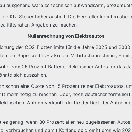
eau ausgehend wäre es technisch aufwandsarm, prozentual
ie Kfz-Steuer höher ausfällt. Die Hersteller könnten aber d
realitätsnahen Angaben zu machen.
Nullanrechnung von Elektroautos
ichung der CO2-Flottenlimits für die Jahre 2025 und 2030 
fen der Supercredits – also der Mehrfachanrechnung – mit j
teil von 25 Prozent Batterie-elektrischer Autos für das J
önnte sich auszahlen.
h schon eine Quote von 15 Prozent reiner Elektroautos, um
tt mehr nötig zu machen. Oder, noch deutlicher formuliert
elektrischem Antrieb verkauft, dürfte der Rest der Autos me
ist es genug, wenn 30 Prozent aller neu zugelassenen Auto
iel verbrauchen und damit Kohlendioxid emittieren wie 202