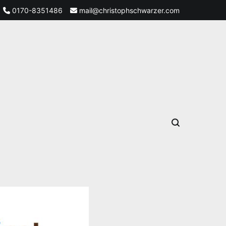
0170-8351486
mail@christophschwarzer.com