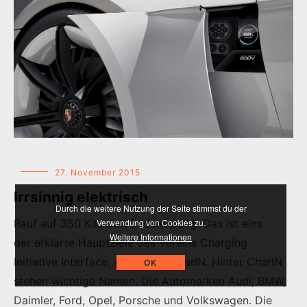
27. November 2015
Irrsinnig elektrisch
Durch die weitere Nutzung der Seite stimmst du der
Rauf auf 350 Kilowatt Ladeleistung. Das ist eins
Verwendung von Cookies zu.
Weitere Informationen
der erklärte Hauptziele des Vereins Charging
Initiative Interface, abgekürzt CharIN. Hinter CharIN
OK
stehen wichtige Namen: Die Automarken Audi, BMW,
Daimler, Ford, Opel, Porsche und Volkswagen. Die