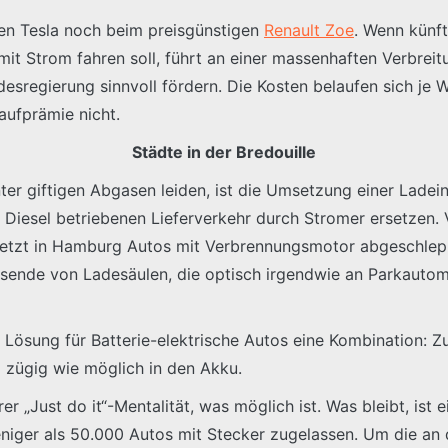
en Tesla noch beim preisgünstigen
Renault Zoe
. Wenn künfti
it Strom fahren soll, führt an einer massenhaften Verbrei
sregierung sinnvoll fördern. Die Kosten belaufen sich je W
Kaufprämie nicht.
Städte in der Bredouille
er giftigen Abgasen leiden, ist die Umsetzung einer Ladei
Diesel betriebenen Lieferverkehr durch Stromer ersetzen. 
e jetzt in Hamburg Autos mit Verbrennungsmotor abgeschlep
usende von Ladesäulen, die optisch irgendwie an Parkauto
le Lösung für Batterie-elektrische Autos eine Kombination:
zügig wie möglich in den Akku.
r „Just do it“-Mentalität, was möglich ist. Was bleibt, ist
eniger als 50.000 Autos mit Stecker zugelassen. Um die a