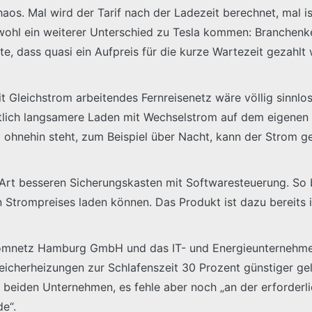
. Mal wird der Tarif nach der Ladezeit berechnet, mal ist 
 wohl ein weiterer Unterschied zu Tesla kommen: Branchenk
e, dass quasi ein Aufpreis für die kurze Wartezeit gezahl
it Gleichstrom arbeitendes Fernreisenetz wäre völlig sinnlos
tlich langsamere Laden mit Wechselstrom auf dem eigenen St
ohnehin steht, zum Beispiel über Nacht, kann der Strom g
e Art besseren Sicherungskasten mit Softwaresteuerung. S
len Strompreises laden können. Das Produkt ist dazu bereit
tromnetz Hamburg GmbH und das IT- und Energieunternehme
peicherheizungen zur Schlafenszeit 30 Prozent günstiger g
n beiden Unternehmen, es fehle aber noch „an der erforder
de“.