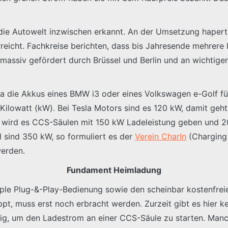
die Autowelt inzwischen erkannt. An der Umsetzung hapert
rreicht. Fachkreise berichten, dass bis Jahresende mehrer
 massiv gefördert durch Brüssel und Berlin und an wichtig
 die Akkus eines BMW i3 oder eines Volkswagen e-Golf füll
Kilowatt (kW). Bei Tesla Motors sind es 120 kW, damit geht
7 wird es CCS-Säulen mit 150 kW Ladeleistung geben und 20
l sind 350 kW, so formuliert es der
Verein CharIn
(Charging 
werden.
Fundament Heimladung
le Plug-&-Play-Bedienung sowie den scheinbar kostenfreien
, muss erst noch erbracht werden. Zurzeit gibt es hier ke
ötig, um den Ladestrom an einer CCS-Säule zu starten. Man