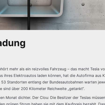
adung
gehört mehr als ein reizvolles Fahrzeug – das macht Tesla v
s ihres Elektroautos laden können, hat die Autofirma aus K
 53 Standorten entlang der Bundesautobahnen warten jeweils
e sind über 200 Kilometer Reichweite „getankt“.
 Monat dichter. Der Clou: Die Besitzer der Teslas müssen 
den grünen Strom haben sie mit dem Kaufpreis bezahlt. Das i