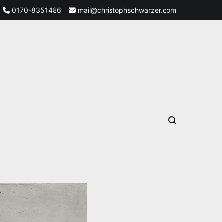
0170-8351486
mail@christophschwarzer.com