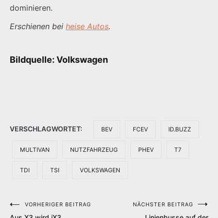
dominieren.
Erschienen bei
heise Autos
.
Bildquelle: Volkswagen
VERSCHLAGWORTET:
BEV
FCEV
ID.BUZZ
MULTIVAN
NUTZFAHRZEUG
PHEV
T7
TDI
TSI
VOLKSWAGEN
VORHERIGER BEITRAG
NÄCHSTER BEITRAG
Beitragsnavigation
Aus X3 wird iX3
Linienbusse auf der