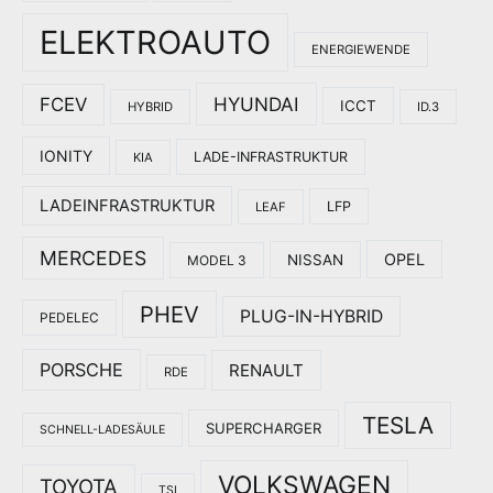
ELEKTROAUTO
ENERGIEWENDE
HYUNDAI
FCEV
ICCT
HYBRID
ID.3
IONITY
LADE-INFRASTRUKTUR
KIA
LADEINFRASTRUKTUR
LFP
LEAF
MERCEDES
OPEL
NISSAN
MODEL 3
PHEV
PLUG-IN-HYBRID
PEDELEC
PORSCHE
RENAULT
RDE
TESLA
SUPERCHARGER
SCHNELL-LADESÄULE
VOLKSWAGEN
TOYOTA
TSI