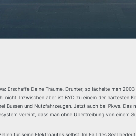
twa: Erschaffe Deine Träume. Drunter, so lächelte man 200
l nicht. Inzwischen aber ist BYD zu einem der härtesten 
bei Bussen und Nutzfahrzeugen. Jetzt auch bei Pkws. Das n
riesystem vereint, dass man ohne Übertreibung von einem S
llen für seine Elektroautos selbst. Im Fall des Seal bedeut