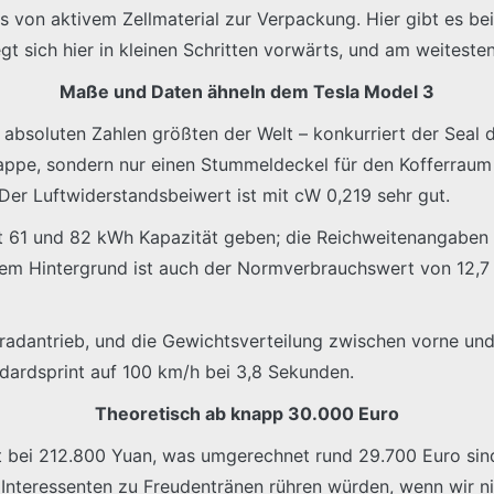
s von aktivem Zellmaterial zur Verpackung. Hier gibt es bei
t sich hier in kleinen Schritten vorwärts, und am weiteste
Maße und Daten ähneln dem Tesla Model 3
bsoluten Zahlen größten der Welt – konkurriert der Seal d
appe, sondern nur einen Stummeldeckel für den Kofferraum 
Der Luftwiderstandsbeiwert ist mit cW 0,219 sehr gut.
it 61 und 82 kWh Kapazität geben; die Reichweitenangaben
esem Hintergrund ist auch der Normverbrauchswert von 12,7
dantrieb, und die Gewichtsverteilung zwischen vorne und h
dardsprint auf 100 km/h bei 3,8 Sekunden.
Theoretisch ab knapp 30.000 Euro
t bei 212.800 Yuan, was umgerechnet rund 29.700 Euro sin
 Interessenten zu Freudentränen rühren würden, wenn wir n