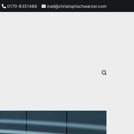
0170-8351486
mail@christophschwarzer.com