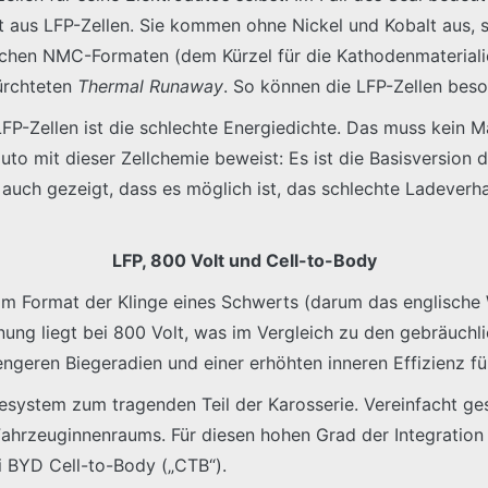
 aus LFP-Zellen. Sie kommen ohne Nickel und Kobalt aus, si
lichen NMC-Formaten (dem Kürzel für die Kathodenmateriali
ürchteten
Thermal Runaway
. So können die LFP-Zellen bes
-Zellen ist die schlechte Energiedichte. Das muss kein Ma
to mit dieser Zellchemie beweist: Es ist die Basisversion 
 auch gezeigt, dass es möglich ist, das schlechte Ladeverha
LFP, 800 Volt und Cell-to-Body
 im Format der Klinge eines Schwerts (darum das englische W
ng liegt bei 800 Volt, was im Vergleich zu den gebräuchli
geren Biegeradien und einer erhöhten inneren Effizienz fü
esystem zum tragenden Teil der Karosserie. Vereinfacht gesa
Fahrzeuginnenraums. Für diesen hohen Grad der Integration 
i BYD Cell-to-Body („CTB“).