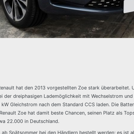
Renault hat den 2013 vorgestellten Zoe stark überarbeitet. 
ei der dreiphasigen Lademöglichkeit mit Wechselstrom und
0 kW Gleichstrom nach dem Standard CCS laden. Die Batteri
enault Zoe hat damit beste Chancen, seinen Platz als Topse
wa 22.000 in Deutschland.
n ab Spätsommer bei den Händlern bestellt werden; es ist a