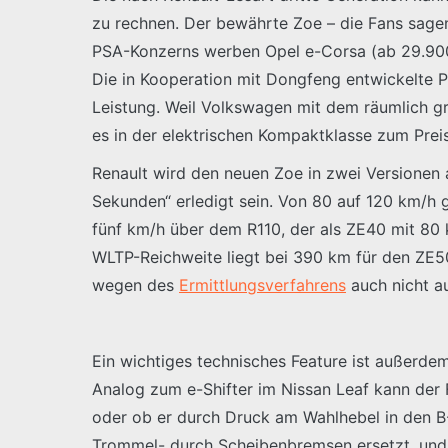
zu rechnen. Der bewährte Zoe – die Fans sage
PSA-Konzerns werben Opel e-Corsa (ab 29.900
Die in Kooperation mit Dongfeng entwickelte P
Leistung. Weil Volkswagen mit dem räumlich gr
es in der elektrischen Kompaktklasse zum Pre
Renault wird den neuen Zoe in zwei Versionen 
Sekunden“ erledigt sein. Von 80 auf 120 km/h 
fünf km/h über dem R110, der als ZE40 mit 80
WLTP-Reichweite liegt bei 390 km für den ZE5
wegen des
Ermittlungsverfahrens
auch nicht a
Ein wichtiges technisches Feature ist außerdem
Analog zum e-Shifter im Nissan Leaf kann der
oder ob er durch Druck am Wahlhebel in den B
Trommel- durch Scheibenbremsen ersetzt, und d