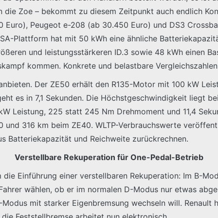
n die Zoe – bekommt zu diesem Zeitpunkt auch endlich Ko
 Euro), Peugeot e-208 (ab 30.450 Euro) und DS3 Crossba
SA-Plattform hat mit 50 kWh eine ähnliche Batteriekapazitä
ößeren und leistungsstärkeren ID.3 sowie 48 kWh einen Bas
iskampf kommen. Konkrete und belastbare Vergleichszahlen 
anbieten. Der ZE50 erhält den R135-Motor mit 100 kW Leistu
geht es in 7,1 Sekunden. Die Höchstgeschwindigkeit liegt b
 kW Leistung, 225 statt 245 Nm Drehmoment und 11,4 Seku
0 und 316 km beim ZE40. WLTP-Verbrauchswerte veröffentlic
us Batteriekapazität und Reichweite zurückrechnen.
Verstellbare Rekuperation für One-Pedal-Betrieb
 die Einführung einer verstellbaren Rekuperation: Im B-Mod
 Fahrer wählen, ob er im normalen D-Modus nur etwas abg
-Modus mit starker Eigenbremsung wechseln will. Renault h
ie Feststellbremse arbeitet nun elektronisch.