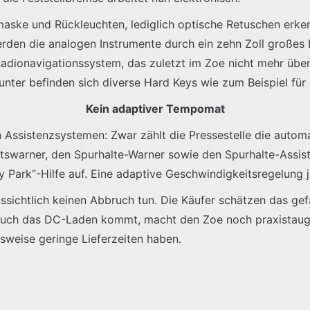
aske und Rückleuchten, lediglich optische Retuschen erken
erden die analogen Instrumente durch ein zehn Zoll großes 
Radionavigationssystem, das zuletzt im Zoe nicht mehr über
unter befinden sich diverse Hard Keys wie zum Beispiel für
Kein adaptiver Tempomat
n Assistenzsystemen: Zwar zählt die Pressestelle die autom
warner, den Spurhalte-Warner sowie den Spurhalte-Assisten
 Park“-Hilfe auf. Eine adaptive Geschwindigkeitsregelung je
ussichtlich keinen Abbruch tun. Die Käufer schätzen das ge
 auch das DC-Laden kommt, macht den Zoe noch praxistaugli
chsweise geringe Lieferzeiten haben.