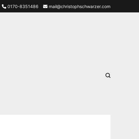
0170-8351486
mail@christophschwarzer.com