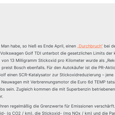
: Man habe, so hieß es Ende April, einen
„Durchbruch“
bei de
s Volkswagen Golf TDI unterbot die gesetzlichen Limits d
von 13 Milligramm Stickoxid pro Kilometer wurde als „Rek
 preist Bosch ebenfalls. Für den Autokäufer ist die PR-Akt
Golf einen SCR-Katalysator zur Stickoxidreduzierung – jen
hr Neuwagen mit Verbrennungsmotor die Euro 6d TEMP tatsäc
riebs sein. Zugleich kommen die mit Superbenzin betrieben
r.
ahren regelmäßig die Grenzwerte für Emissionen verschärft
xid- (g CO2 / km), die Stickoxid- (mg NOx / km) und die P