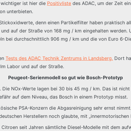
ichtiger ist hier die
Positivliste
des ADAC, um der Zeit ein 
n unterbieten.
Stickoxidwerte, denn einen Partikelfilter haben praktisch al
und auf der Straße von 168 mg / km eingehalten werden. 
n bei durchschnittlich 906 mg / km und die von Euro 6-Dies
ten
Tests des ADAC Technik Zentrums in Landsberg.
Dort ha
Im Labor und auf der Straße.
Peugeot-Serienmodell so gut wie Bosch-Prototyp
Die NOx-Werte lagen bei 30 bis 45 mg / km. Das ist nicht n
efähr auf dem Niveau, das Bosch in einem Prototyp misst.
nzösische PSA-Konzern die Abgasreinigung sehr ernst nimm
n deutschen Herstellern noch glaubte, mit „innermotorisch
 Citroen seit Jahren sämtliche Diesel-Modelle mit dem au