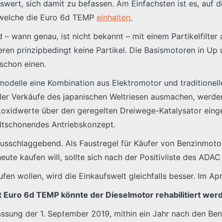
swert, sich damit zu befassen. Am Einfachsten ist es, auf d
, welche die Euro 6d TEMP
einhalten.
 – wann genau, ist nicht bekannt – mit einem Partikelfilter
eren prinzipbedingt keine Partikel. Die Basismotoren in Up
schon einen.
dmodelle eine Kombination aus Elektromotor und traditionel
aller Verkäufe des japanischen Weltriesen ausmachen, werd
xidwerte über den geregelten Dreiwege-Katalysator eingeh
eltschonendes Antriebskonzept.
usschlaggebend. Als Faustregel für Käufer von Benzinmotor
te kaufen will, sollte sich nach der Positivliste des ADAC 
fen wollen, wird die Einkaufswelt gleichfalls besser. Im Ap
t Euro 6d TEMP könnte der Dieselmotor rehabilitiert wer
lassung der 1. September 2019, mithin ein Jahr nach den Be