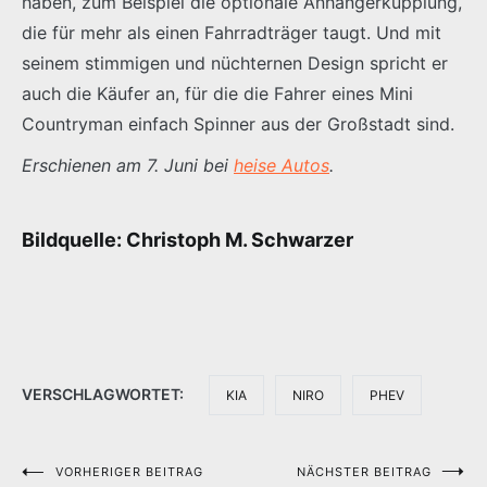
haben, zum Beispiel die optionale Anhängerkupplung,
die für mehr als einen Fahrradträger taugt. Und mit
seinem stimmigen und nüchternen Design spricht er
auch die Käufer an, für die die Fahrer eines Mini
Countryman einfach Spinner aus der Großstadt sind.
Erschienen am 7. Juni bei
heise Autos
.
Bildquelle: Christoph M. Schwarzer
VERSCHLAGWORTET:
KIA
NIRO
PHEV
VORHERIGER BEITRAG
NÄCHSTER BEITRAG
Beitragsnavigation