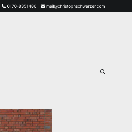
0170-8351486
mail@christophschwarzer.com