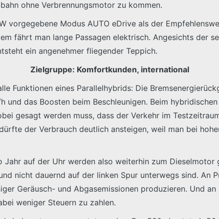
Autobahn ohne Verbrennungsmotor zu kommen.
W vorgegebene Modus AUTO eDrive als der Empfehlenswerte
tzdem fährt man lange Passagen elektrisch. Angesichts der
tsteht ein angenehmer fliegender Teppich.
Zielgruppe: Komfortkunden, international
 alle Funktionen eines Parallelhybrids: Die Bremsenergierück
/h und das Boosten beim Beschleunigen. Beim hybridischen F
wobei gesagt werden muss, dass der Verkehr im Testzeitraum
n dürfte der Verbrauch deutlich ansteigen, weil man bei hoh
 Jahr auf der Uhr werden also weiterhin zum Dieselmotor gr
 und nicht dauernd auf der linken Spur unterwegs sind. An Pr
eniger Geräusch- und Abgasemissionen produzieren. Und an 
abei weniger Steuern zu zahlen.