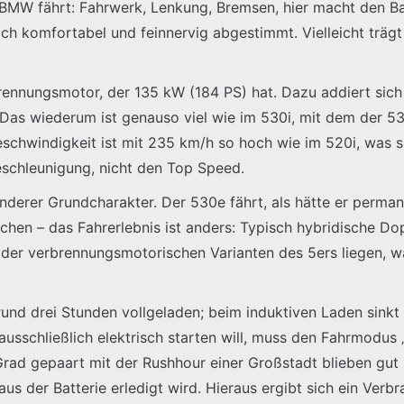
 BMW fährt: Fahrwerk, Lenkung, Bremsen, hier macht den Bay
leich komfortabel und feinnervig abgestimmt. Vielleicht t
rennungsmotor, der 135 kW (184 PS) hat. Dazu addiert sich 
Das wiederum ist genauso viel wie im 530i, mit dem der 5
eschwindigkeit ist mit 235 km/h so hoch wie im 520i, was 
Beschleunigung, nicht den Top Speed.
anderer Grundcharakter. Der 530e fährt, als hätte er perm
hen – das Fahrerlebnis ist anders: Typisch hybridische D
der verbrennungsmotorischen Varianten des 5ers liegen, wa
 rund drei Stunden vollgeladen; beim induktiven Laden sink
sschließlich elektrisch starten will, muss den Fahrmodus „
rad gepaart mit der Rushhour einer Großstadt blieben gut 2
us der Batterie erledigt wird. Hieraus ergibt sich ein Ver