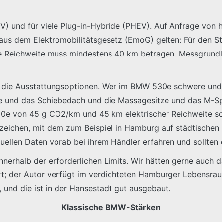
BEV) und für viele Plug-in-Hybride (PHEV). Auf Anfrage von 
aus dem Elektromobilitätsgesetz (EmoG) gelten: Für den S
he Reichweite muss mindestens 40 km betragen. Messgrundl
gt die Ausstattungsoptionen. Wer im BMW 530e schwere und
e und das Schiebedach und die Massagesitze und das M-Spor
e von 45 g CO2/km und 45 km elektrischer Reichweite so 
nzeichen, mit dem zum Beispiel in Hamburg auf städtischen 
uellen Daten vorab bei ihrem Händler erfahren und sollten 
nnerhalb der erforderlichen Limits. Wir hätten gerne auch d
t; der Autor verfügt im verdichteten Hamburger Lebensraum
t, und die ist in der Hansestadt gut ausgebaut.
Klassische BMW-Stärken