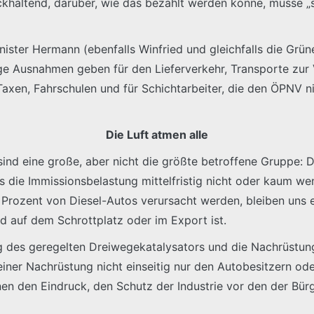
rückhaltend, darüber, wie das bezahlt werden könne, müsse
ter Hermann (ebenfalls Winfried und gleichfalls die Grünen
e Ausnahmen geben für den Lieferverkehr, Transporte zur 
axen, Fahrschulen und für Schichtarbeiter, die den ÖPNV ni
Die Luft atmen alle
ind eine große, aber nicht die größte betroffene Gruppe: D
s die Immissionsbelastung mittelfristig nicht oder kaum we
Prozent von Diesel-Autos verursacht werden, bleiben uns 
nd auf dem Schrottplatz oder im Export ist.
ng des geregelten Dreiwegekatalysators und die Nachrüstun
 einer Nachrüstung nicht einseitig nur den Autobesitzern od
nen den Eindruck, den Schutz der Industrie vor den der Bürg