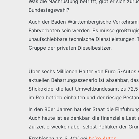
Was die Nachrüstung betrifft, gibt er sich zu
Bundestagswahl?
Auch der Baden-Württembergische Verkehrsminis
Fahrverboten sein werden. Es müsse großzügig
unaufschiebbare technische Dienstleistungen, T
Gruppe der privaten Dieselbesitzer.
Über sechs Millionen Halter von Euro 5-Autos s
aktuellen Beharrungsszenario ist absehbar, das
Stickoxide, die laut Umweltbundesamt zu 72,5 
im Realbetrieb einhalten und der riesige Besta
In den 80er Jahren hat der Staat die Einführu
Auch heute ist es denkbar, die finanzielle Last
Zurzeit erwecken aber selbst Politiker der Grü
Erschienen am 3. Mai bei
heise Autos
.