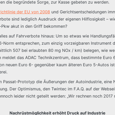
haben die begründete Sorge, zur Kasse gebeten zu werden.
richtlinie der EU von 2008
und Gerichtsentscheidungen imm
te sind lediglich Ausdruck der eigenen Hilflosigkeit – wie
l-Pkw akut in den Griff bekommen?
alles auf Fahrverbote hinaus: Um so etwas wie Handlungsfäh
ro 6-Norm entsprechen, zum einzig vorzeigbaren Instrumen
ittlich 507 bei erlaubten 80 mg NOx / km) belegen, wie wen
en meldet das ADAC Technikzentrum, dass bestimmte Euro 
von neuen Euro 6- gegenüber kaum älteren Euro 5-Autos ist
rei.
em Passat-Prototyp die Äußerungen der Autoindustrie, eine
ung. Der Optimismus, den Twintec im F.A.Q. auf der Websei
nnoch leider nicht geteilt werden: „Wir rechnen noch 2017 
Nachrüstmöglichkeit erhöht Druck auf Industrie