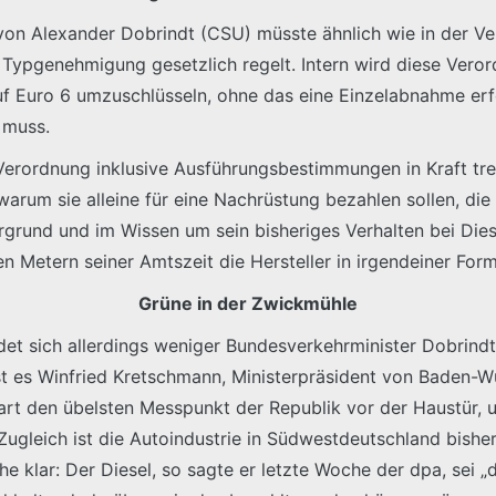
on Alexander Dobrindt (CSU) müsste ähnlich wie in der Verg
r Typgenehmigung gesetzlich regelt. Intern wird diese Vero
 Euro 6 umzuschlüsseln, ohne das eine Einzelabnahme erfor
 muss.
 Verordnung inklusive Ausführungsbestimmungen in Kraft tre
 warum sie alleine für eine Nachrüstung bezahlen sollen, di
grund und im Wissen um sein bisheriges Verhalten bei Diese
 Metern seiner Amtszeit die Hersteller in irgendeiner Form 
Grüne in der Zwickmühle
ndet sich allerdings weniger Bundesverkehrminister Dobrin
 ist es Winfried Kretschmann, Ministerpräsident von Baden-
art den übelsten Messpunkt der Republik vor der Haustür, un
Zugleich ist die Autoindustrie in Südwestdeutschland bishe
e klar: Der Diesel, so sagte er letzte Woche der dpa, sei 