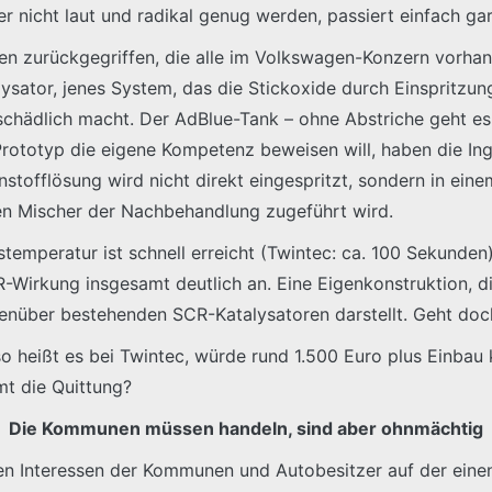
r nicht laut und radikal genug werden, passiert einfach gar
 zurückgegriffen, die alle im Volkswagen-Konzern vorhanden
lysator, jenes System, das die Stickoxide durch Einspritzu
hädlich macht. Der AdBlue-Tank – ohne Abstriche geht es 
Prototyp die eigene Kompetenz beweisen will, haben die I
nstofflösung wird nicht direkt eingespritzt, sondern in e
en Mischer der Nachbehandlung zugeführt wird.
temperatur ist schnell erreicht (Twintec: ca. 100 Sekunden)
R-Wirkung insgesamt deutlich an. Eine Eigenkonstruktion, d
genüber bestehenden SCR-Katalysatoren darstellt. Geht doc
heißt es bei Twintec, würde rund 1.500 Euro plus Einbau 
mt die Quittung?
Die Kommunen müssen handeln, sind aber ohnmächtig
n den Interessen der Kommunen und Autobesitzer auf der eine