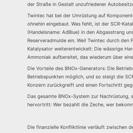
der Straße in Gestalt unzufriedener Autobesitze
Twintec hat bei der Umrüstung auf Komponenten
ohnehin eingebaut. Was fehlt, ist der SCR-Kata
(Handelsname: AdBlue) in den Abgasstrang unsc
Reserveradmulde ein. Weil Twintec durch den 
Katalysator weiterentwickelt: Die wässrige Har
Ammoniak aufbereitet, das wiederum über ein
Die Vorteile des BNOx-Generators: Die Betriebs
Betriebspunkten möglich, und so steigt die SC
Konzern zurückgreift und einen Fortschritt ge
Das gesamte BNOx-System zur Nachrüstung, so 
hervortritt: Wer bezahlt die Zeche, wer bekom
Die finanzielle Konfliktlinie verläuft zwische