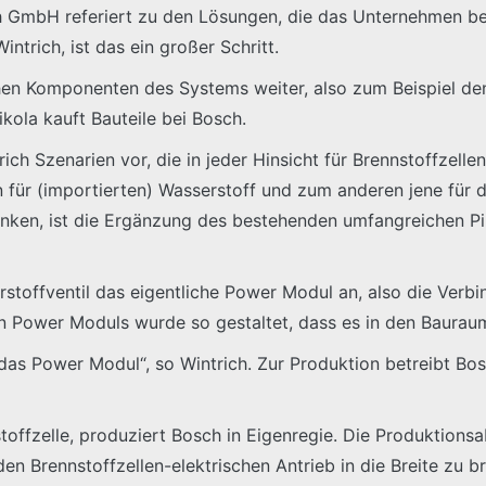
 GmbH referiert zu den Lösungen, die das Unternehmen bei 
intrich, ist das ein großer Schritt.
hen Komponenten des Systems weiter, also zum Beispiel de
kola kauft Bauteile bei Bosch.
ich Szenarien vor, die in jeder Hinsicht für Brennstoffzellen
 für (importierten) Wasserstoff und zum anderen jene für di
enken, ist die Ergänzung des bestehenden umfangreichen Pi
toffventil das eigentliche Power Modul an, also die Ver
 Power Moduls wurde so gestaltet, dass es in den Baurau
das Power Modul“, so Wintrich. Zur Produktion betreibt Bo
stoffzelle, produziert Bosch in Eigenregie. Die Produktion
 den Brennstoffzellen-elektrischen Antrieb in die Breite zu 