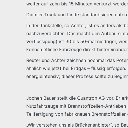
weiter auf zehn bis 15 Minuten verkürzt werde
Daimler Truck und Linde standardisieren unter
In der Tankstelle, so Achter, ist es anders al
nachzuverdichten. Das macht den Aufbau simple
Verflüssigung) ist 30 bis 50-mal niedriger, we
können etliche Fahrzeuge direkt hintereinande
Reuter und Achter zeichnen nochmal das Potenz
ähnlich wie jetzt bei Erdgas – flüssig erfolgen.
energieintensiv; dieser Prozess sollte zu Begin
Jochen Bauer stellt die Quantron AG vor. Er 
Nutzfahrzeuge mit Brennstoffzellen-Antrieben z
Teilfertigung von fabrikneuen Brennstoffzelle
„Wir verstehen uns als Brückenanbieter“, so Bau