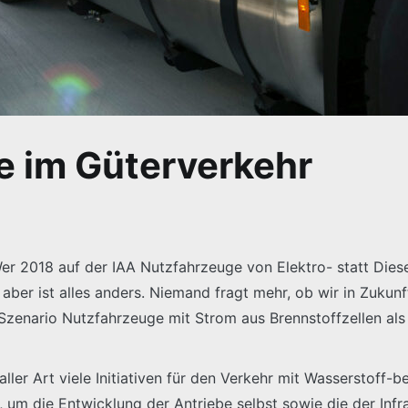
le im Güterverkehr
: Wer 2018 auf der IAA Nutzfahrzeuge von Elektro- statt Di
aber ist alles anders. Niemand fragt mehr, ob wir in Zukunft
enario Nutzfahrzeuge mit Strom aus Brennstoffzellen als 
ler Art viele Initiativen für den Verkehr mit Wasserstoff-be
um die Entwicklung der Antriebe selbst sowie die der Infra