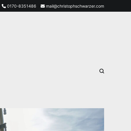
0170-8351486
mail@christophschwarzer.com