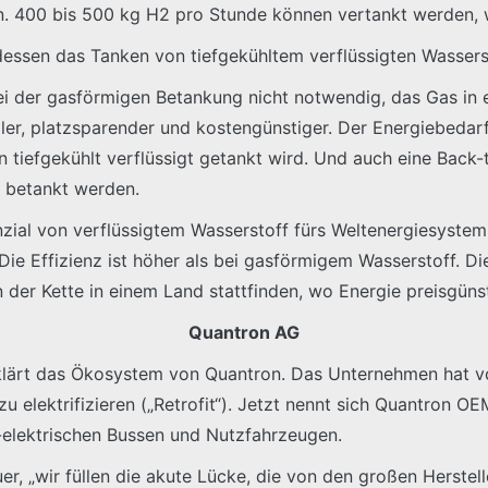
n. 400 bis 500 kg H2 pro Stunde können vertankt werden, w
dessen das Tanken von tiefgekühltem verflüssigten Wassers
s bei der gasförmigen Betankung nicht notwendig, das Gas i
r, platzsparender und kostengünstiger. Der Energiebedarf 
nn tiefgekühlt verflüssigt getankt wird. Und auch eine Back
r betankt werden.
ial von verflüssigtem Wasserstoff fürs Weltenergiesystem 
 Die Effizienz ist höher als bei gasförmigem Wasserstoff. Die
n der Kette in einem Land stattfinden, wo Energie preisgünst
Quantron AG
erklärt das Ökosystem von Quantron. Das Unternehmen hat v
u elektrifizieren („Retrofit“). Jetzt nennt sich Quantron O
n-elektrischen Bussen und Nutzfahrzeugen.
er, „wir füllen die akute Lücke, die von den großen Herstel