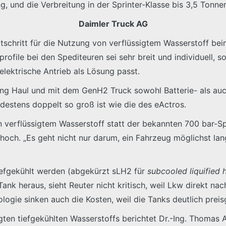
 und die Verbreitung in der Sprinter-Klasse bis 3,5 Tonnen
Daimler Truck AG
rtschritt für die Nutzung von verflüssigtem Wasserstoff bei
file bei den Spediteuren sei sehr breit und individuell, s
lektrische Antrieb als Lösung passt.
ng Haul und mit dem GenH2 Truck sowohl Batterie- als auc
estens doppelt so groß ist wie die des eActros.
verflüssigtem Wasserstoff statt der bekannten 700 bar-Sp
 hoch. „Es geht nicht nur darum, ein Fahrzeug möglichst la
tiefgekühlt werden (abgekürzt sLH2 für
subcooled liquified
nk heraus, sieht Reuter nicht kritisch, weil Lkw direkt n
ogie sinken auch die Kosten, weil die Tanks deutlich preisg
gten tiefgekühlten Wasserstoffs berichtet Dr.-Ing. Thomas