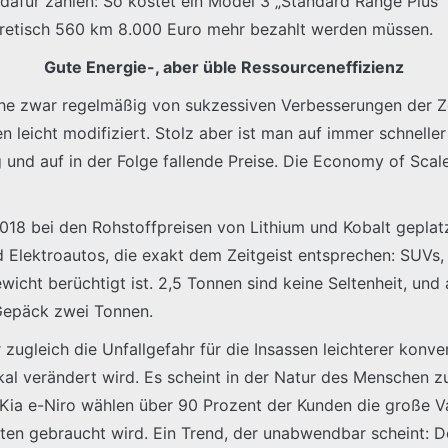
, dafür zahlen: So kostet ein Model 3 „Standard Range Plu
oretisch 560 km 8.000 Euro mehr bezahlt werden müssen.
Gute Energie-, aber üble Ressourceneffizienz
che zwar regelmäßig von sukzessiven Verbesserungen der Ze
 leicht modifiziert. Stolz aber ist man auf immer schnelle
und auf in der Folge fallende Preise. Die Economy of Scale
18 bei den Rohstoffpreisen von Lithium und Kobalt geplatzt 
d Elektroautos, die exakt dem Zeitgeist entsprechen: SUVs,
cht berüchtigt ist. 2,5 Tonnen sind keine Seltenheit, und
Gepäck zwei Tonnen.
ugleich die Unfallgefahr für die Insassen leichterer konven
kal verändert wird. Es scheint in der Natur des Menschen zu 
Kia e-Niro wählen über 90 Prozent der Kunden die große Va
elten gebraucht wird. Ein Trend, der unabwendbar scheint: 