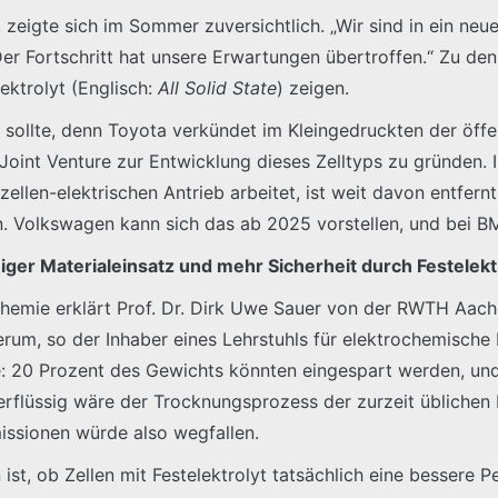
, zeigte sich im Sommer zuversichtlich. „Wir sind in ein neu
„Der Fortschritt hat unsere Erwartungen übertroffen.“ Zu d
ektrolyt (Englisch:
All Solid State
) zeigen.
 sollte, denn Toyota verkündet im Kleingedruckten der öffen
oint Venture zur Entwicklung dieses Zelltyps zu gründen.
llen-elektrischen Antrieb arbeitet, ist weit davon entfernt,
en. Volkswagen kann sich das ab 2025 vorstellen, und bei 
ger Materialeinsatz und mehr Sicherheit durch Festelekt
chemie erklärt Prof. Dr. Dirk Uwe Sauer von der RWTH Aache
erum, so der Inhaber eines Lehrstuhls für elektrochemisch
: 20 Prozent des Gewichts könnten eingespart werden, und d
erflüssig wäre der Trocknungsprozess der zurzeit üblichen L
ssionen würde also wegfallen.
ist, ob Zellen mit Festelektrolyt tatsächlich eine bessere 