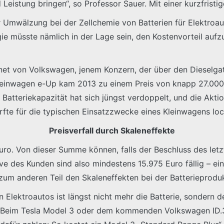
stung bringen“, so Professor Sauer. Mit einer kurzfristig
 Umwälzung bei der Zellchemie von Batterien für Elektroaut
e müsste nämlich in der Lage sein, den Kostenvorteil aufzu
net von Volkswagen, jenem Konzern, der über den Dieselgat
leinwagen e-Up kam 2013 zu einem Preis von knapp 27.000
Batteriekapazität hat sich jüngst verdoppelt, und die Akti
te für die typischen Einsatzzwecke eines Kleinwagens loc
Preisverfall durch Skaleneffekte
Euro. Von dieser Summe können, falls der Beschluss des let
 des Kunden sind also mindestens 15.975 Euro fällig – ein 
zum anderen Teil den Skaleneffekten bei der Batterieproduk
Elektroautos ist längst nicht mehr die Batterie, sondern d
. Beim Tesla Model 3 oder dem kommenden Volkswagen ID.3