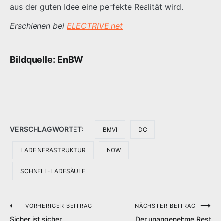
aus der guten Idee eine perfekte Realität wird.
Erschienen bei
ELECTRIVE.net
Bildquelle: EnBW
VERSCHLAGWORTET:
BMVI
DC
LADEINFRASTRUKTUR
NOW
SCHNELL-LADESÄULE
VORHERIGER BEITRAG
NÄCHSTER BEITRAG
Beitragsnavigation
Sicher ist sicher
Der unangenehme Rest