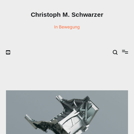
Zum
Inhalt
Christoph M. Schwarzer
springen
In Bewegung