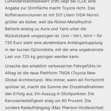
Luftwiderstandsbeiwert (cW) liegt bei 0,24; eine
Angabe zur Stirnfläche macht Toyota nicht. Das
Kofferraumvolumen ist mit 501 Litern (VDA-Norm)
größer als bisher, weil die Nickel-Metallhydrid-
Batterie analog zu Auris und Yaris unter die
Rücksitzbank umgezogen ist. Und – hört, hört! – für
730 Euro steht eine abnehmbare Anhängerkupplung
in der kurzen Optionsliste, mit der eine ungebremste
Last von 725 kg gezogen werden kann.
Ursache des erheblich verbesserten Fahrgefühls im
Alltag ist die neue Plattform TNGA (
Toyota New
Global Architecture
). Wie immer, wenn ein Fortschritt
spürbar ist, macht die Summe der Einzelmaßnahmen
den Erfolg aus. Ein Auszug in Stichpunkten: Die
Karosseriesteifigkeit stieg um 60 Prozent. Die
vordere Radaufhängung (Mac Pherson-Vorderachse)