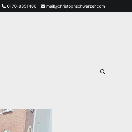
0170-8351486
mail@christophschwarzer.com