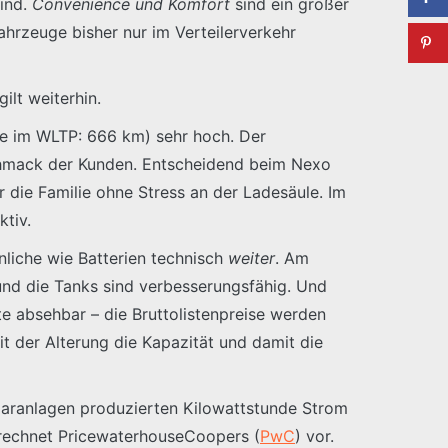
sind.
Convenience und Komfort
sind ein großer
fahrzeuge bisher nur im Verteilerverkehr
ilt weiterhin.
te im WLTP: 666 km) sehr hoch. Der
eschmack der Kunden. Entscheidend beim Nexo
r die Familie ohne Stress an der Ladesäule. Im
tiv.
liche wie Batterien technisch
weiter
. Am
 und die Tanks sind verbesserungsfähig. Und
te absehbar – die Bruttolistenpreise werden
it der Alterung die Kapazität und damit die
olaranlagen produzierten Kilowattstunde Strom
 rechnet PricewaterhouseCoopers (
PwC
) vor.