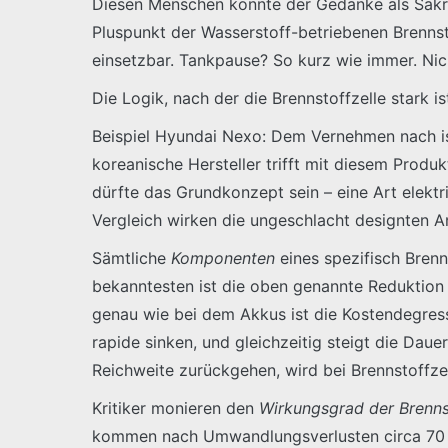
Diesen Menschen könnte der Gedanke als Sakril
Pluspunkt der Wasserstoff-betriebenen Brennst
einsetzbar. Tankpause? So kurz wie immer. Nicht
Die Logik, nach der die Brennstoffzelle stark 
Beispiel Hyundai Nexo: Dem Vernehmen nach is
koreanische Hersteller trifft mit diesem Prod
dürfte das Grundkonzept sein – eine Art elektr
Vergleich wirken die ungeschlacht designten A
Sämtliche
Komponenten
eines spezifisch Brenn
bekanntesten ist die oben genannte Reduktion d
genau wie bei dem Akkus ist die Kostendegress
rapide sinken, und gleichzeitig steigt die Daue
Reichweite zurückgehen, wird bei Brennstoffzell
Kritiker monieren den
Wirkungsgrad der Brenns
kommen nach Umwandlungsverlusten circa 70 P