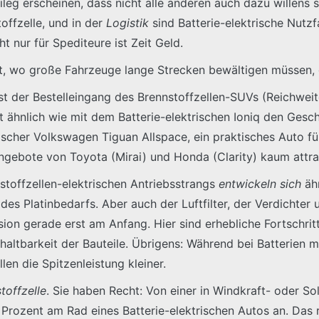
eg erscheinen, dass nicht alle anderen auch dazu willens 
offzelle, und in der
Logistik
sind Batterie-elektrische Nutz
 nur für Spediteure ist Zeit Geld.
ist, wo große Fahrzeuge lange Strecken bewältigen müssen, g
t der Bestelleingang des Brennstoffzellen-SUVs (Reichwei
ukt ähnlich wie mit dem Batterie-elektrischen Ioniq den G
ischer Volkswagen Tiguan Allspace, ein praktisches Auto fü
ngebote von Toyota (Mirai) und Honda (Clarity) kaum attrak
stoffzellen-elektrischen Antriebsstrangs
entwickeln sich
ähn
es Platinbedarfs. Aber auch der Luftfilter, der Verdichter
ion gerade erst am Anfang. Hier sind erhebliche Fortschrit
rhaltbarkeit der Bauteile. Übrigens: Während bei Batterien m
en die Spitzenleistung kleiner.
toffzelle
. Sie haben Recht: Von einer in Windkraft- oder S
rozent am Rad eines Batterie-elektrischen Autos an. Das