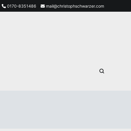
0170-8351486
mail@christophschwarzer.com