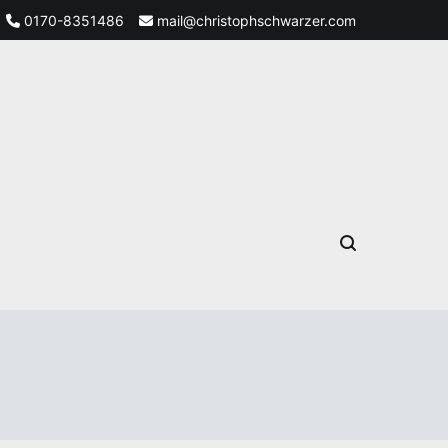
0170-8351486
mail@christophschwarzer.com