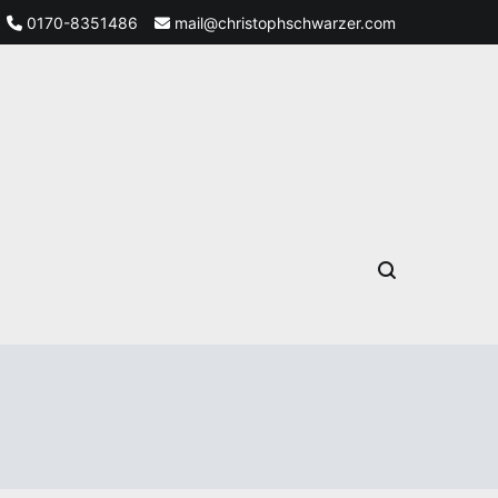
0170-8351486
mail@christophschwarzer.com