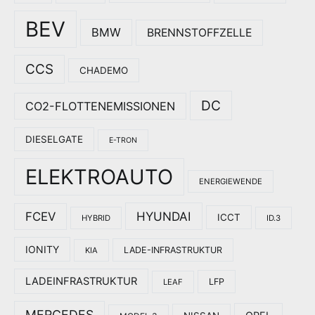
BEV
BMW
BRENNSTOFFZELLE
CCS
CHADEMO
DC
CO2-FLOTTENEMISSIONEN
DIESELGATE
E-TRON
ELEKTROAUTO
ENERGIEWENDE
HYUNDAI
FCEV
ICCT
HYBRID
ID.3
IONITY
LADE-INFRASTRUKTUR
KIA
LADEINFRASTRUKTUR
LFP
LEAF
MERCEDES