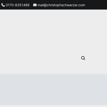
0170-8351486
mail@christophschwarzer.com