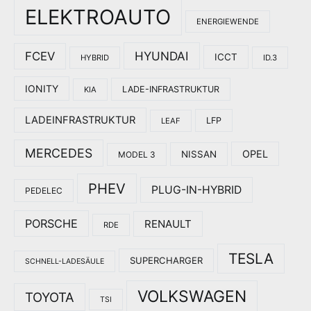
ELEKTROAUTO
ENERGIEWENDE
HYUNDAI
FCEV
ICCT
HYBRID
ID.3
IONITY
LADE-INFRASTRUKTUR
KIA
LADEINFRASTRUKTUR
LFP
LEAF
MERCEDES
OPEL
NISSAN
MODEL 3
PHEV
PLUG-IN-HYBRID
PEDELEC
PORSCHE
RENAULT
RDE
TESLA
SUPERCHARGER
SCHNELL-LADESÄULE
VOLKSWAGEN
TOYOTA
TSI