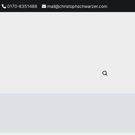
0170-8351486
mail@christophschwarzer.com