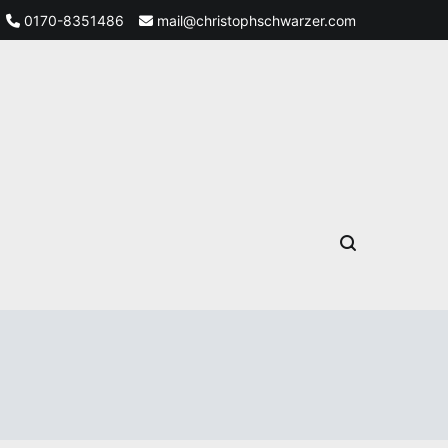
0170-8351486
mail@christophschwarzer.com