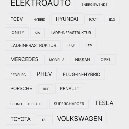
ELEKTROAUTO
ENERGIEWENDE
HYUNDAI
FCEV
ICCT
HYBRID
ID.3
IONITY
LADE-INFRASTRUKTUR
KIA
LADEINFRASTRUKTUR
LFP
LEAF
MERCEDES
OPEL
NISSAN
MODEL 3
PHEV
PLUG-IN-HYBRID
PEDELEC
PORSCHE
RENAULT
RDE
TESLA
SUPERCHARGER
SCHNELL-LADESÄULE
VOLKSWAGEN
TOYOTA
TSI