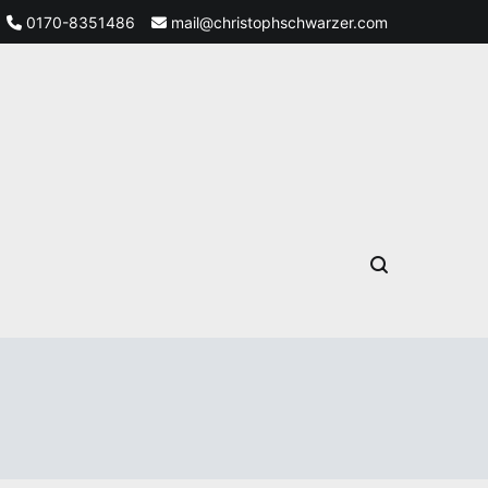
0170-8351486
mail@christophschwarzer.com