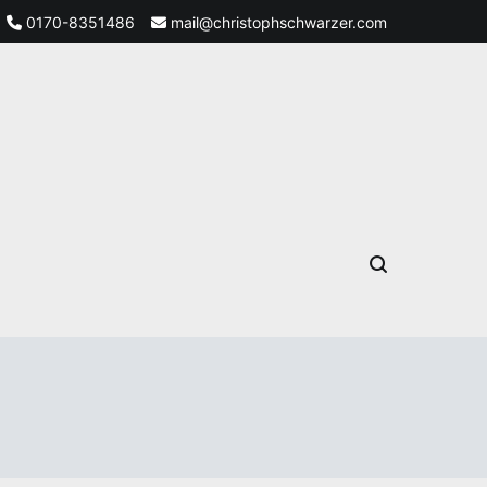
0170-8351486
mail@christophschwarzer.com