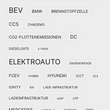
BEV
BMW
BRENNSTOFFZELLE
CCS
CHADEMO
DC
CO2-FLOTTENEMISSIONEN
DIESELGATE
E-TRON
ELEKTROAUTO
ENERGIEWENDE
HYUNDAI
FCEV
ICCT
HYBRID
ID.3
IONITY
LADE-INFRASTRUKTUR
KIA
LADEINFRASTRUKTUR
LFP
LEAF
MERCEDES