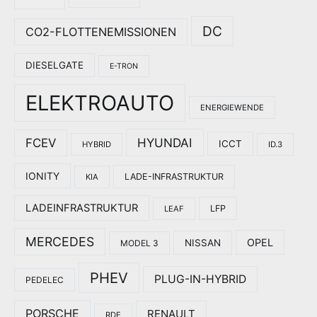
DC
CO2-FLOTTENEMISSIONEN
DIESELGATE
E-TRON
ELEKTROAUTO
ENERGIEWENDE
HYUNDAI
FCEV
ICCT
HYBRID
ID.3
IONITY
LADE-INFRASTRUKTUR
KIA
LADEINFRASTRUKTUR
LFP
LEAF
MERCEDES
OPEL
NISSAN
MODEL 3
PHEV
PLUG-IN-HYBRID
PEDELEC
PORSCHE
RENAULT
RDE