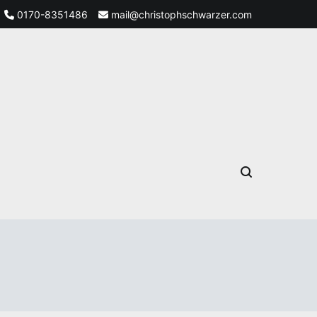
0170-8351486
mail@christophschwarzer.com