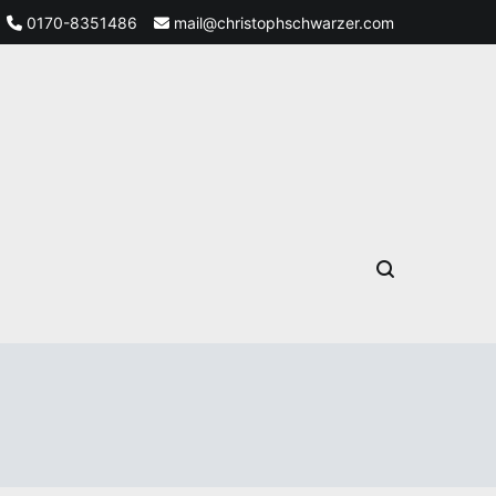
0170-8351486
mail@christophschwarzer.com