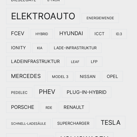
E-TRON
ELEKTROAUTO
ENERGIEWENDE
HYUNDAI
FCEV
ICCT
HYBRID
ID.3
IONITY
LADE-INFRASTRUKTUR
KIA
LADEINFRASTRUKTUR
LFP
LEAF
MERCEDES
OPEL
NISSAN
MODEL 3
PHEV
PLUG-IN-HYBRID
PEDELEC
PORSCHE
RENAULT
RDE
TESLA
SUPERCHARGER
SCHNELL-LADESÄULE