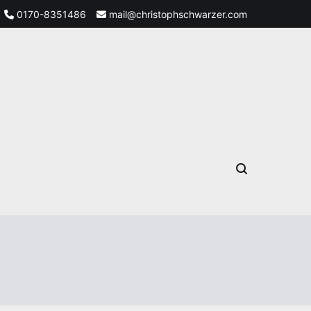
0170-8351486
mail@christophschwarzer.com