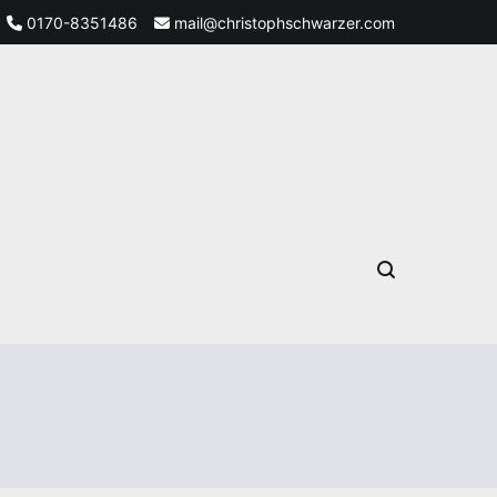
0170-8351486
mail@christophschwarzer.com