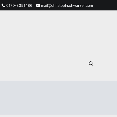
0170-8351486
mail@christophschwarzer.com