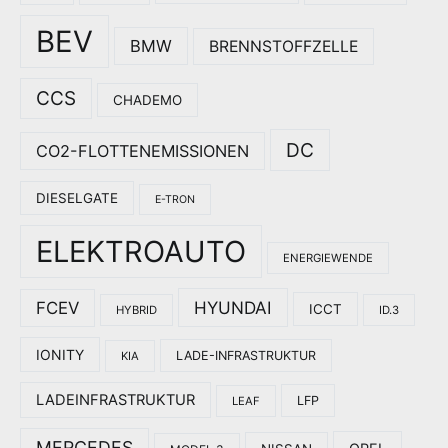
BEV
BMW
BRENNSTOFFZELLE
CCS
CHADEMO
DC
CO2-FLOTTENEMISSIONEN
DIESELGATE
E-TRON
ELEKTROAUTO
ENERGIEWENDE
HYUNDAI
FCEV
ICCT
HYBRID
ID.3
IONITY
LADE-INFRASTRUKTUR
KIA
LADEINFRASTRUKTUR
LFP
LEAF
MERCEDES