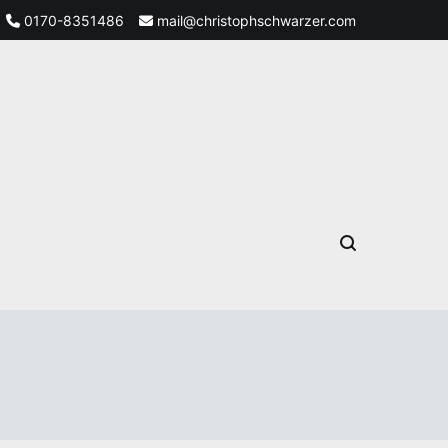
0170-8351486
mail@christophschwarzer.com